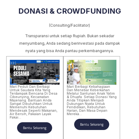
DONASI & CROWDFUNDING
(Consulting/Facilitator)
Transparansi untuk setiap Rupiah. Bukan sekadar
menyumbang, Anda sedang berinvestasi pada dampak
nyata yang bisa Anda pantau perkembangannya.
Mari Peduli Dan Berbagi
Mari Berbagi Kebahagiaan
Untuk Saudara Kita Yang
Dan Menebar Keberkahan
Terdampak Bencana Di Desa
Melalui Santunan Anak Yatim
Cibeunying, Kecamatan
& Dhuafa. Setiap Donasi Yang
Majenang. Bantuan Anda
Anda Titipkan Menjadi
Sangat Dibutuhkan Untuk
Dukungan Nyata Untuk
Memenuhi Kebutuhan
Pendidikan, Kebutuhan
Mendesak Seperti Makanan,
Harian, Dan Masa Depan
Air Bersih, Pakaian Layak
Mereka…
Pakai…
Bantu Sekarang
Bantu Sekarang