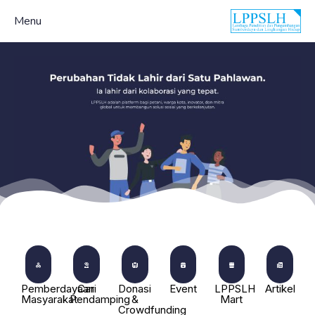
Menu
Pemberdayaan
Cari
Donasi
Event
LPPSLH
Artikel
Masyarakat
Pendamping
&
Mart
Crowdfunding