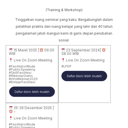
(Training & Workshop)
Tinggalkan ruang seminar yang kaku. Bergabunglah dalam
pelatihan praktis dan ruang belajar yang lahir dari 40 tahun
pengalaman jatuh-bangun kami di garis depan perubahan
sosial.
15 Maret 2025 |
09.00
23 September 2024|
WIB
08.00 WIB
Live On Zoom Meeting
Live On Zoom Meeting
#FasilitatorMuda
#LPDP
#PublicSpeaking
#SkillFasilitasi
#WebinarGratis
Daftar disini lebih mudah
#InfoWebinar2025
#BelajarFasilitasi
Daftar disini lebih mudah
25-26 Desember 2025 |
–
Live On Zoom Meeting
#FasilitatorMuda
#PublicSpeaking