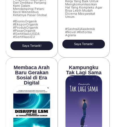
Kerja Yang Baik Untuk
Dan Dedikasi Panjang
Mengkomunikasikan
Kami Dalam
Hal Yang Kompleks Agar
Mendampingi Petani
Bisa Lebih Mudah
Kecil Menembus
Dicerna Masyarakat
Ketatnya Pasar Global.
Umum.
#BisnisOrganik
#EksporOrganik
#ProdukOrganik
#SastraAIAkademik
#PasarOrganik
#Novel #Reforma
#SertifikasiUSDA
Agraria
#SertifikasiEU
Saya Tertarik!
Saya Tertarik!
Membaca Arah
Kampungku
Baru Gerakan
Tak Lagi Sama
Sosial di Era
Digital