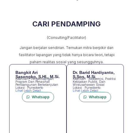
CARI PENDAMPING
(Consulting/Facilitator)
Jangan berjalan sendirian. Temukan mitra berpikir dan
fasilitator lapangan yang tidak hanya bicara teori, tetapi
paham realitas sosial yang sesungguhnya.
Bangkit Ari
Dr. Barid Hardiyanto,
Sasongko, S.HI., M.Si.
S.Sos, M.Si
Keahlian : Pengembangan
Keahlian : Akademisi, Praktisi
Program Dan Penasihat
Kebijakan Publik, Dan
Pembangunan Berkelanjutan
Wirausahawan Sosial
Lokasi : Purwokerto
Lokasi : Purwokerto
Lihat Lebih Detail...
Lihat Lebih Detail...
Whatsapp
Whatsapp