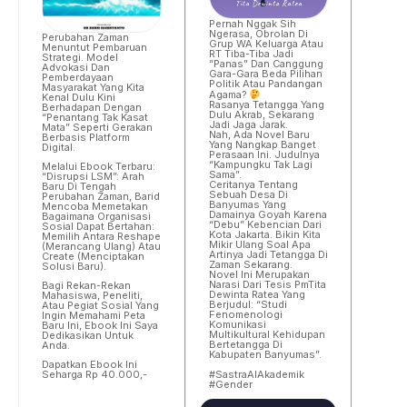
Pernah Nggak Sih
Ngerasa, Obrolan Di
Perubahan Zaman
Grup WA Keluarga Atau
Menuntut Pembaruan
RT Tiba-Tiba Jadi
Strategi. Model
“panas” Dan Canggung
Advokasi Dan
Gara-Gara Beda Pilihan
Pemberdayaan
Politik Atau Pandangan
Masyarakat Yang Kita
Agama?
Kenal Dulu Kini
Rasanya Tetangga Yang
Berhadapan Dengan
Dulu Akrab, Sekarang
“penantang Tak Kasat
Jadi Jaga Jarak.
Mata” Seperti Gerakan
Nah, Ada Novel Baru
Berbasis Platform
Yang Nangkap Banget
Digital.
Perasaan Ini. Judulnya
“Kampungku Tak Lagi
Melalui Ebook Terbaru:
Sama”.
“Disrupsi LSM”: Arah
Ceritanya Tentang
Baru Di Tengah
Sebuah Desa Di
Perubahan Zaman, Barid
Banyumas Yang
Mencoba Memetakan
Damainya Goyah Karena
Bagaimana Organisasi
“debu” Kebencian Dari
Sosial Dapat Bertahan:
Kota Jakarta. Bikin Kita
Memilih Antara Reshape
Mikir Ulang Soal Apa
(merancang Ulang) Atau
Artinya Jadi Tetangga Di
Create (menciptakan
Zaman Sekarang.
Solusi Baru).
Novel Ini Merupakan
Narasi Dari Tesis PmTita
Bagi Rekan-Rekan
Dewinta Ratea Yang
Mahasiswa, Peneliti,
Berjudul: “Studi
Atau Pegiat Sosial Yang
Fenomenologi
Ingin Memahami Peta
Komunikasi
Baru Ini, Ebook Ini Saya
Multikultural Kehidupan
Dedikasikan Untuk
Bertetangga Di
Anda.
Kabupaten Banyumas”.
Dapatkan Ebook Ini
#SastraAIAkademik
Seharga Rp 40.000,-
#Gender