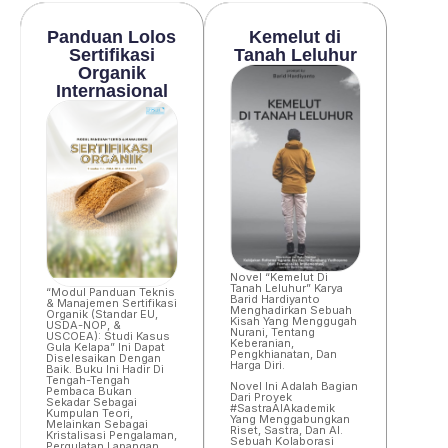
Panduan Lolos
Kemelut di
Sertifikasi
Tanah Leluhur
Organik
Internasional
Novel “Kemelut Di
Tanah Leluhur” Karya
“Modul Panduan Teknis
Barid Hardiyanto
& Manajemen Sertifikasi
Menghadirkan Sebuah
Organik (Standar EU,
Kisah Yang Menggugah
USDA-NOP, &
Nurani, Tentang
USCOEA): Studi Kasus
Keberanian,
Gula Kelapa” Ini Dapat
Pengkhianatan, Dan
Diselesaikan Dengan
Harga Diri.
Baik. Buku Ini Hadir Di
Tengah-Tengah
Novel Ini Adalah Bagian
Pembaca Bukan
Dari Proyek
Sekadar Sebagai
#SastraAIAkademik
Kumpulan Teori,
Yang Menggabungkan
Melainkan Sebagai
Riset, Sastra, Dan AI.
Kristalisasi Pengalaman,
Sebuah Kolaborasi
Pergulatan Lapangan,