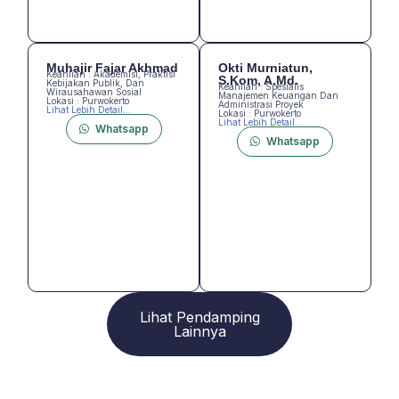
Muhajir Fajar Akhmad
Okti Murniatun,
Keahlian : Akademisi, Praktisi
S.Kom, A.Md.
Kebijakan Publik, Dan
Keahlian : Spesialis
Wirausahawan Sosial
Manajemen Keuangan Dan
Lokasi : Purwokerto
Administrasi Proyek
Lihat Lebih Detail...
Lokasi : Purwokerto
Lihat Lebih Detail...
Whatsapp
Whatsapp
Lihat Pendamping
Lainnya