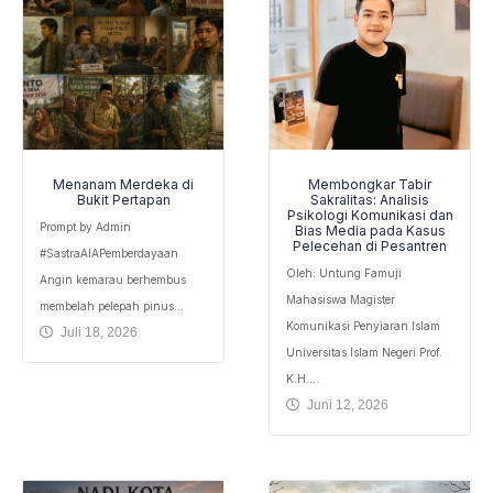
Menanam Merdeka di
Membongkar Tabir
Bukit Pertapan
Sakralitas: Analisis
Psikologi Komunikasi dan
Prompt by Admin
Bias Media pada Kasus
Pelecehan di Pesantren
#SastraAIAPemberdayaan ​
Oleh: Untung Famuji
Angin kemarau berhembus
Mahasiswa Magister
membelah pelepah pinus...
Komunikasi Penyiaran Islam
Juli 18, 2026
Universitas Islam Negeri Prof.
K.H....
Juni 12, 2026