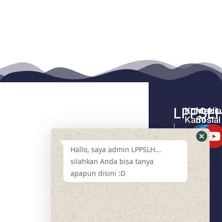
LPPSL
Kontak
Media
Kami
Sosial
Home –
Tentang
LPPSLH
Kami
Hallo, saya admin LPPSLH...
Pemberdayaa
Contact
Masyarakat
silahkan Anda bisa tanya
Us
apapun disini :D
Cari
Pendamping
Event
LPPSLH
Mart