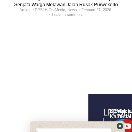
Senjata Warga Melawan Jalan Rusak Purwokerto
Artikel
,
LPPSLH On Media
,
News
Februari 27, 2026
Leave a comment
LPPSL
Kontak
Media
Kami
Sosial
Home –
Tentang
LPPSLH
Kami