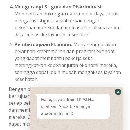
Mengurangi Stigma dan Diskriminasi:
Memberikan dukungan dan sumber daya untuk
mengatasi stigma sosial terkait dengan
pekerjaan mereka dan memastikan akses tanpa
diskriminasi ke layanan kesehatan.
Pemberdayaan Ekonomi:
Menyelenggarakan
pelatihan keterampilan dan program ekonomi
yang dapat membantu pekerja seks
meningkatkan keberlanjutan ekonomi mereka,
sehingga dapat lebih mudah mengakses layanan
kesehatan.
Dengan pendekatan holistik ini, proyek kami
bertujuan untuk menciptakan lingkungan di mana
Hallo, saya admin LPPSLH...
setiap pekerja seks merasa didukung, teredukasi,
silahkan Anda bisa tanya
dan memiliki kontrol atas kesehatan pribadi
apapun disini :D
mereka. Dengan demikian, kita bersama-sama
dapat mengurangi penyebaran HIV/AIDS dan