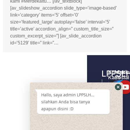
kami #MerdekaItu… [/av_textblock]
[av_slideshow_accordion slide_type=’image-based’
link=’category’ items=’5′ offset=’0′
size=’featured_large’ autoplay=’false’ interval=’5′
title=’active’ accordion_align=” custom_title_size=”
custom_excerpt_size=”] [av_slide_accordion
id=’5129′ title=” link=”…
LPPSL
Kontak
Media
Kami
Sosial
Home –
Tentang
LPPSLH
Kami
Hallo, saya admin LPPSLH...
Pemberdayaa
Contact
Masyarakat
silahkan Anda bisa tanya
Us
apapun disini :D
Cari
Pendamping
Event