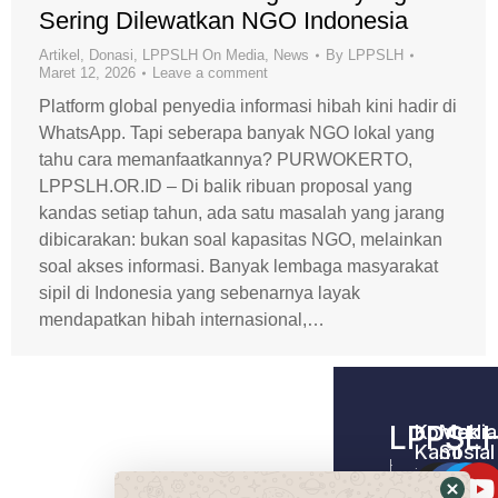
Sering Dilewatkan NGO Indonesia
Artikel
,
Donasi
,
LPPSLH On Media
,
News
By
LPPSLH
Maret 12, 2026
Leave a comment
Platform global penyedia informasi hibah kini hadir di
WhatsApp. Tapi seberapa banyak NGO lokal yang
tahu cara memanfaatkannya? PURWOKERTO,
LPPSLH.OR.ID – Di balik ribuan proposal yang
kandas setiap tahun, ada satu masalah yang jarang
dibicarakan: bukan soal kapasitas NGO, melainkan
soal akses informasi. Banyak lembaga masyarakat
sipil di Indonesia yang sebenarnya layak
mendapatkan hibah internasional,…
LPPSL
Kontak
Media
Kami
Sosial
Home –
Tentang
LPPSLH
Kami