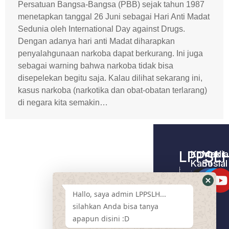
Persatuan Bangsa-Bangsa (PBB) sejak tahun 1987
menetapkan tanggal 26 Juni sebagai Hari Anti Madat
Sedunia oleh International Day against Drugs.
Dengan adanya hari anti Madat diharapkan
penyalahgunaan narkoba dapat berkurang. Ini juga
sebagai warning bahwa narkoba tidak bisa
disepelekan begitu saja. Kalau dilihat sekarang ini,
kasus narkoba (narkotika dan obat-obatan terlarang)
di negara kita semakin…
LPPSL
Kontak
Media
Kami
Sosial
Home –
Tentang
LPPSLH
Kami
Hallo, saya admin LPPSLH...
Pemberdayaa
Contact
Masyarakat
silahkan Anda bisa tanya
Us
apapun disini :D
Cari