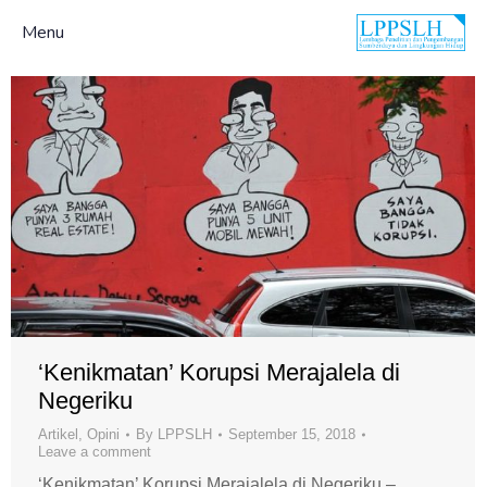
Menu
‘Kenikmatan’ Korupsi Merajalela di
Negeriku
Artikel
,
Opini
By
LPPSLH
September 15, 2018
Leave a comment
‘Kenikmatan’ Korupsi Merajalela di Negeriku –