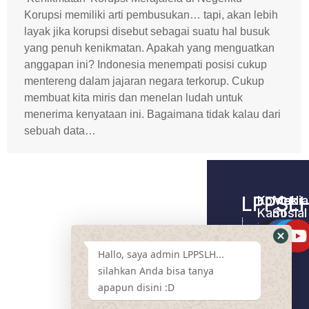
Korupsi memiliki arti pembusukan… tapi, akan lebih
layak jika korupsi disebut sebagai suatu hal busuk
yang penuh kenikmatan. Apakah yang menguatkan
anggapan ini? Indonesia menempati posisi cukup
mentereng dalam jajaran negara terkorup. Cukup
membuat kita miris dan menelan ludah untuk
menerima kenyataan ini. Bagaimana tidak kalau dari
sebuah data…
LPPSL
Kontak
Media
Kami
Sosial
Home –
Tentang
LPPSLH
Kami
Hallo, saya admin LPPSLH...
Pemberdayaa
Contact
Masyarakat
silahkan Anda bisa tanya
Us
apapun disini :D
Cari
Pendamping