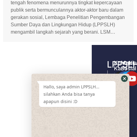
tengah fenomena menurunnya tingkat kepercayaan
publik serta bermunculannya aktor-aktor baru dalam
gerakan sosial, Lembaga Penelitian Pengembangan
Sumber Daya dan Lingkungan Hidup (LPPSLH)
mengambil langkah sejarah yang berani. LSM…
LPPSL
Kontak
Media
Kami
Sosial
Home –
Tentang
LPPSLH
Kami
Hallo, saya admin LPPSLH...
Pemberdayaa
Contact
Masyarakat
silahkan Anda bisa tanya
Us
apapun disini :D
Cari
Pendamping
Event
LPPSLH
Mart