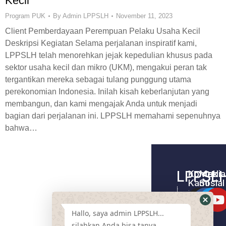
Kecil
Program PUK
By
Admin LPPSLH
November 11, 2023
Client Pemberdayaan Perempuan Pelaku Usaha Kecil
Deskripsi Kegiatan Selama perjalanan inspiratif kami,
LPPSLH telah menorehkan jejak kepedulian khusus pada
sektor usaha kecil dan mikro (UKM), mengakui peran tak
tergantikan mereka sebagai tulang punggung utama
perekonomian Indonesia. Inilah kisah keberlanjutan yang
membangun, dan kami mengajak Anda untuk menjadi
bagian dari perjalanan ini. LPPSLH memahami sepenuhnya
bahwa…
LPPSL
Kontak
Media
Kami
Sosial
Home –
Tentang
LPPSLH
Kami
Hallo, saya admin LPPSLH...
Pemberdayaa
Contact
Masyarakat
silahkan Anda bisa tanya