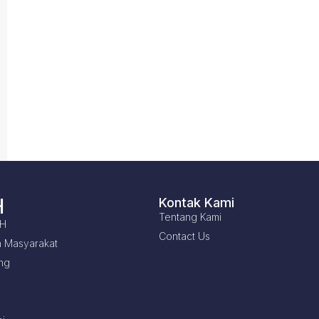
H
Kontak Kami
Tentang Kami
LH
Contact Us
 Masyarakat
ng