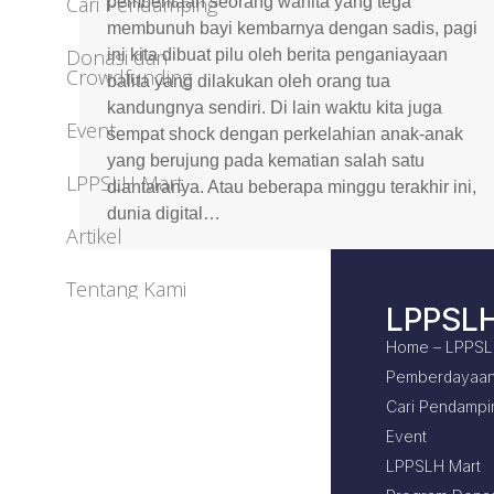
Cari Pendamping
pemberitaan seorang wanita yang tega
membunuh bayi kembarnya dengan sadis, pagi
Donasi dan
ini kita dibuat pilu oleh berita penganiayaan
Crowdfunding
balita yang dilakukan oleh orang tua
kandungnya sendiri. Di lain waktu kita juga
Event
sempat shock dengan perkelahian anak-anak
yang berujung pada kematian salah satu
LPPSLH Mart
diantaranya. Atau beberapa minggu terakhir ini,
dunia digital…
Artikel
Tentang Kami
LPPSL
Home – LPPS
Pemberdayaan
Cari Pendampi
Event
LPPSLH Mart