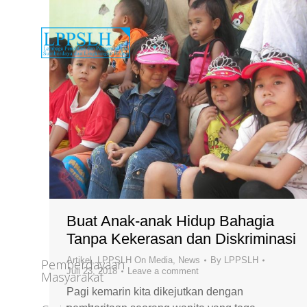
Buat Anak-anak Hidup Bahagia
Tanpa Kekerasan dan Diskriminasi
Artikel
,
LPPSLH On Media
,
News
By
LPPSLH
Pemberdayaan
Juli 23, 2018
Leave a comment
Masyarakat
Pagi kemarin kita dikejutkan dengan