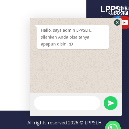
LPPSL
Kontak
Media
Kami
Sosial
Home –
Tentang
LPPSLH
Kami
Hallo, saya admin LPPSLH...
Pemberdayaa
Contact
Masyarakat
silahkan Anda bisa tanya
Us
apapun disini :D
Cari
Pendamping
Event
LPPSLH
Mart
Program
Donasi
Artikel
All rights reserved 2026 © LPPSLH