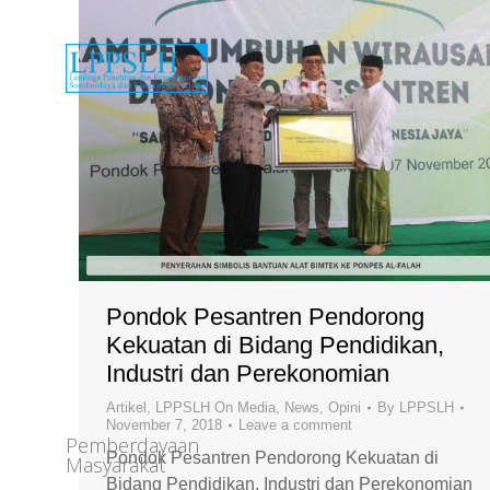
Pondok Pesantren Pendorong
Kekuatan di Bidang Pendidikan,
Industri dan Perekonomian
Artikel
,
LPPSLH On Media
,
News
,
Opini
By
LPPSLH
November 7, 2018
Leave a comment
Pemberdayaan
Pondok Pesantren Pendorong Kekuatan di
Masyarakat
Bidang Pendidikan, Industri dan Perekonomian