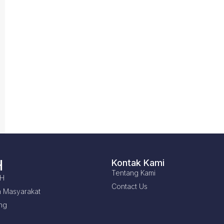
H
Kontak Kami
Tentang Kami
LH
Contact Us
 Masyarakat
ng