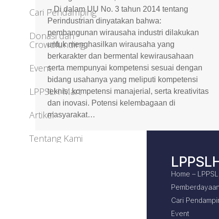
– Di dalam UU No. 3 tahun 2014 tentang
Cari Pendamping
Perindustrian dinyatakan bahwa:
pembangunan wirausaha industri dilakukan
Donasi dan
Crowdfunding
untuk menghasilkan wirausaha yang
berkarakter dan bermental kewirausahaan
Event
serta mempunyai kompetensi sesuai dengan
bidang usahanya yang meliputi kompetensi
LPPSLH Mart
teknis, kompetensi manajerial, serta kreativitas
dan inovasi. Potensi kelembagaan di
Artikel
masyarakat…
Tentang Kami
LPPSL
Home – LPPS
Pemberdayaan
Cari Pendampi
Event