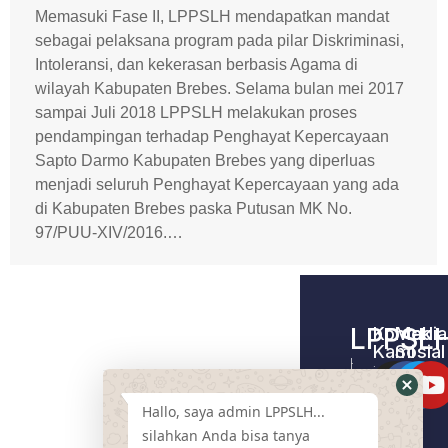
Memasuki Fase II, LPPSLH mendapatkan mandat
sebagai pelaksana program pada pilar Diskriminasi,
Intoleransi, dan kekerasan berbasis Agama di
wilayah Kabupaten Brebes. Selama bulan mei 2017
sampai Juli 2018 LPPSLH melakukan proses
pendampingan terhadap Penghayat Kepercayaan
Sapto Darmo Kabupaten Brebes yang diperluas
menjadi seluruh Penghayat Kepercayaan yang ada
di Kabupaten Brebes paska Putusan MK No.
97/PUU-XIV/2016.…
LPPSL
Kontak
Media
Kami
Sosial
Home –
Tentang
LPPSLH
Kami
Hallo, saya admin LPPSLH...
Pemberdayaa
Contact
Masyarakat
silahkan Anda bisa tanya
Us