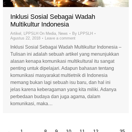
Inklusi Sosial Sebagai Wadah
Multikultur Indonesia
Artikel
,
LPPSLH On Media
,
News
By
LPPSLH
Agustus 22, 2018
Leave a comment
Inklusi Sosial Sebagai Wadah Multikultur Indonesia –
Tulisan ini adalah sebuah artikel yang menunjukkan
alasan kenapa komunikasi multikultural itu sangat
penting untuk dipelajari. Adapun bahasan tentang
komunikasi masyarakat multietnik di Indonesia
memang bukan lagi sebuah isu baru, dan hal ini
jelas karena keberagaman yang kita miliki. Adanya
perbedaan budaya dan juga agama, dalam
komunikasi, maka…
←
1
…
8
9
10
11
12
…
35