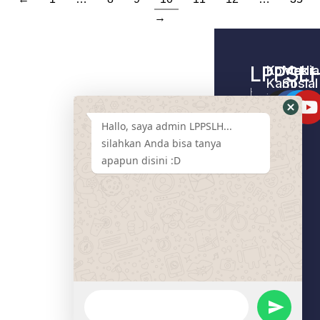
→
LPPSL
Kontak
Media
Kami
Sosial
Home –
Tentang
LPPSLH
Kami
Hallo, saya admin LPPSLH...
Pemberdayaa
Contact
Masyarakat
silahkan Anda bisa tanya
Us
apapun disini :D
Cari
Pendamping
Event
LPPSLH
Mart
Program
Donasi
Artikel