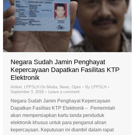
Negara Sudah Jamin Penghayat
Kepercayaan Dapatkan Fasilitas KTP
Elektronik
Artikel
,
LPPSLH On Media
,
News
,
Opini
By
LPPSLH
September 3, 2018
Leave a comment
Negara Sudah Jamin Penghayat Kepercayaan
Dapatkan Fasilitas KTP Elektronik – Pemerintah
akan mempersiapkan kartu tanda penduduk
elektronik khusus untuk para penganut aliran
kepercayaan. Keputusan ini diambil dalam rapat