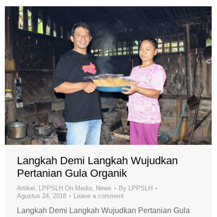
Langkah Demi Langkah Wujudkan
Pertanian Gula Organik
Artikel
,
LPPSLH On Media
,
News
By
LPPSLH
Agustus 24, 2018
Leave a comment
Langkah Demi Langkah Wujudkan Pertanian Gula