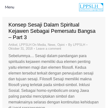
Menu
Konsep Sesaji Dalam Spiritual
Kejawen Sebagai Pemersatu Bangsa
– Part 3
Artikel
,
LPPSLH On Media
,
News
,
Opini
By
LPPSLH
Oktober 31, 2018
Leave a comment
Sebelumnya… Sesaji dalam pandangan para
spiritualis kejawen memiliki dua elemen penting
yaitu elemen magi dan elemen filosofi. Kedua
elemen tersebut terkait dengan perwujudan sesaji
dan tujuan sesaji. Filosofi Sesaji memiliki makna
filosofi yang terletak pada simbol-simbol. Inklusi
Sosial. Sebagai homo-symbolicum orang Jawa
paling pandai menciptakan simbol dan
memaknainya selaras dengan kontinuitas kehidupan
di jagat sesrawungan.…