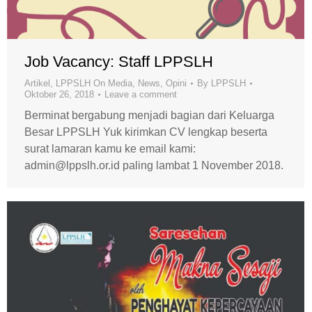
Job Vacancy: Staff LPPSLH
Artikel
,
LPPSLH On Media
,
News
,
Opini
By
LPPSLH
Oktober 26, 2018
Leave a comment
Berminat bergabung menjadi bagian dari Keluarga
Besar LPPSLH Yuk kirimkan CV lengkap beserta
surat lamaran kamu ke email kami:
admin@lppslh.or.id paling lambat 1 November 2018.