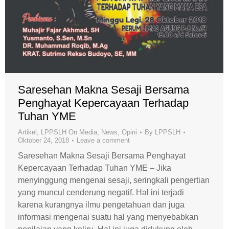
Saresehan Makna Sesaji Bersama
Penghayat Kepercayaan Terhadap
Tuhan YME
Artikel
,
LPPSLH On Media
,
News
,
Opini
By
LPPSLH
Oktober 24, 2018
Leave a comment
Saresehan Makna Sesaji Bersama Penghayat
Kepercayaan Terhadap Tuhan YME – Jika
menyinggung mengenai sesaji, seringkali pengertian
yang muncul cenderung negatif. Hal ini terjadi
karena kurangnya ilmu pengetahuan dan juga
informasi mengenai suatu hal yang menyebabkan