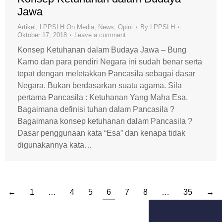
Jawa
Artikel
,
LPPSLH On Media
,
News
,
Opini
By
LPPSLH
Oktober 17, 2018
Leave a comment
Konsep Ketuhanan dalam Budaya Jawa – Bung
Karno dan para pendiri Negara ini sudah benar serta
tepat dengan meletakkan Pancasila sebagai dasar
Negara. Bukan berdasarkan suatu agama. Sila
pertama Pancasila : Ketuhanan Yang Maha Esa.
Bagaimana definisi tuhan dalam Pancasila ?
Bagaimana konsep ketuhanan dalam Pancasila ?
Dasar penggunaan kata “Esa” dan kenapa tidak
digunakannya kata…
←
1
…
4
5
6
7
8
…
35
→