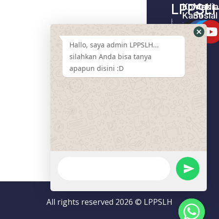
LPPSL
Kontak
Media
Kami
Sosial
Home –
Tentang
LPPSLH
Kami
Hallo, saya admin LPPSLH...
Pemberdayaa
Contact
Masyarakat
silahkan Anda bisa tanya
Us
apapun disini :D
Cari
Pendamping
Event
LPPSLH
Mart
Program
Donasi
Artikel
All rights reserved 2026 © LPPSLH