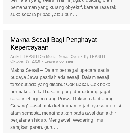
penilaian yang keliru. Hal ini juga didukung oleh
pemahaman yang kurang obyektif, karena rasa tak
suka secara pribadi, atau pun…
Makna Sesaji Bagi Penghayat
Kepercayaan
Artikel
,
LPPSLH On Media
,
News
,
Opini
By
LPPSLH
Oktober 19, 2018
Leave a comment
Makna Sesaji – Dalam berbagai upacara tradisi
budaya Jawa pastilah ada sesaji. Dalam sesaji
tersebut ada yang disebut Cok Bakal. Cok bakal
bermakna “cikal bakaling urip dumadining jagat
sakalir, elingo marang Purwa Duksina Jantraning
Gesang” –asal mula kehidupan terjadinya seluruh isi
alam semesta, mengingatkan pada awal dan akhir
perjalanan hidup. Mengawali Wedaring ilmu
sangkan paran, guru…