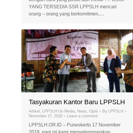
YANG TERSEDIA SSR LPPSLH mencari
orang – orang yang berkomitmen,…
Tasyakuran Kantor Baru LPPSLH
Artikel
,
LPPSLH On Media
,
News
,
Opini
By
LPPSLH
November 17, 2018
Leave a comment
LPPSLH.OR.ID – Purwokerto 17 November
2018, pagi ini kami menyelenggarakan