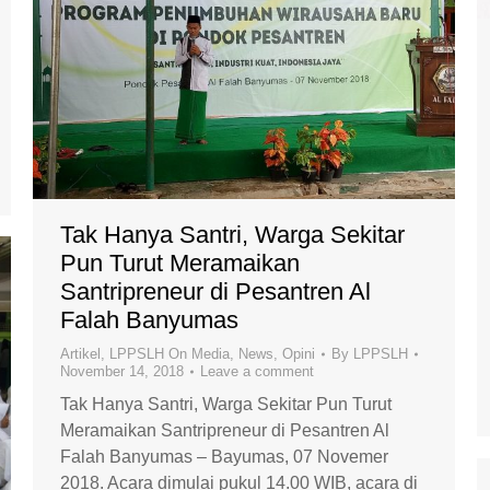
Tak Hanya Santri, Warga Sekitar
Pun Turut Meramaikan
Santripreneur di Pesantren Al
Falah Banyumas
Artikel
,
LPPSLH On Media
,
News
,
Opini
By
LPPSLH
November 14, 2018
Leave a comment
Tak Hanya Santri, Warga Sekitar Pun Turut
Meramaikan Santripreneur di Pesantren Al
Falah Banyumas – Bayumas, 07 Novemer
2018. Acara dimulai pukul 14.00 WIB, acara di