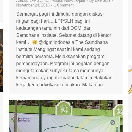
Artikel
,
LPPSLH On Media
,
News
,
Opini
By
LPPSLH
November 24, 2018
1 Comment
Semangat pagi ini dimulai dengan diskusi
ringan pagi hari… LPPSLH pagi ini
kedatangan tamu nih dari DGMI dan
Samdhana Institute. Selamat datang di kantor
kami…
@dgm.indonesia The Samdhana
Institute Mengingat saat ini kami sedang
bermitra bersama. Melaksanakan program
pemberdayaan. Program ini berjalan dengan
mengutamakan subyek utama mempunyai
kemampuan yang memadai dalam melakukan
kerja-kerja advokasi kebijakan. Maka dari…