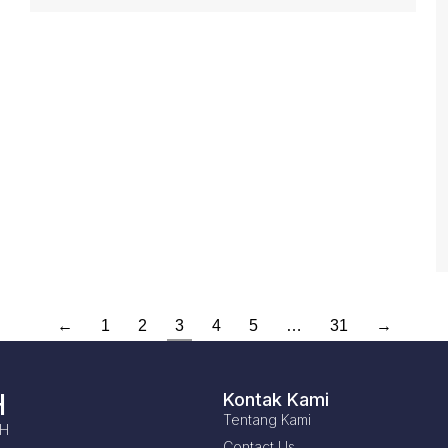
←
1
2
3
4
5
…
31
→
H
Kontak Kami
Tentang Kami
LH
Contact Us