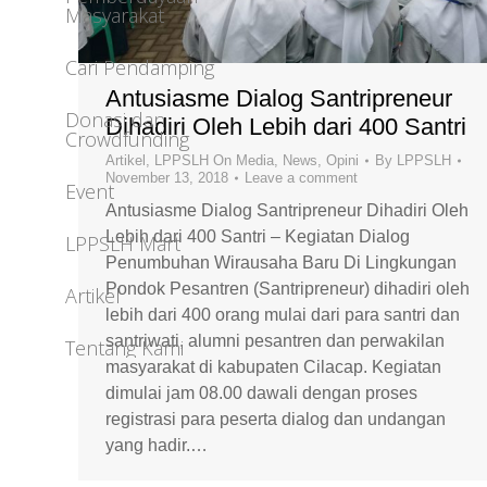
Masyarakat
Cari Pendamping
Antusiasme Dialog Santripreneur
Donasi dan
Dihadiri Oleh Lebih dari 400 Santri
Crowdfunding
Artikel
,
LPPSLH On Media
,
News
,
Opini
By
LPPSLH
November 13, 2018
Leave a comment
Event
Antusiasme Dialog Santripreneur Dihadiri Oleh
Lebih dari 400 Santri – Kegiatan Dialog
LPPSLH Mart
Penumbuhan Wirausaha Baru Di Lingkungan
Pondok Pesantren (Santripreneur) dihadiri oleh
Artikel
lebih dari 400 orang mulai dari para santri dan
santriwati, alumni pesantren dan perwakilan
Tentang Kami
masyarakat di kabupaten Cilacap. Kegiatan
dimulai jam 08.00 dawali dengan proses
registrasi para peserta dialog dan undangan
yang hadir.…