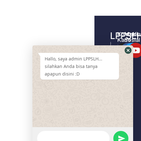
LPPSL
Kontak
Media
Kami
Sosial
Home –
Tentang
LPPSLH
Kami
Hallo, saya admin LPPSLH...
Pemberdayaa
Contact
Masyarakat
silahkan Anda bisa tanya
Us
apapun disini :D
Cari
Pendamping
Event
LPPSLH
Mart
Program
Donasi
Artikel