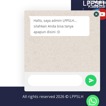
LPPSL
Kontak
Media
Kami
Sosial
Home –
Tentang
LPPSLH
Kami
Hallo, saya admin LPPSLH...
Pemberdayaa
Contact
Masyarakat
silahkan Anda bisa tanya
Us
apapun disini :D
Cari
Pendamping
Event
LPPSLH
Mart
Program
Donasi
Artikel
All rights reserved 2026 © LPPSLH