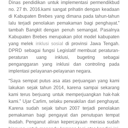
Dinas pendidikan untuk implementasi permendikbud
no. 27 th. 2016.kami sangat prihatin dengan keadaan
di Kabupaten Brebes yang dimana pada tahun-tahun
lalu terjadi penolakan pemakaman bagi penghayat.
”
tambah Bangkit dengan penuh semangat. Pasalnya
Kabupaten
B
rebes merupakan pilot model kabupaten
yang melek
inklusi sosial
di pro
v
insi
J
awa
T
engah.
DPRD sebagai fungsi Legislatif membuat peraturan-
peraturan uang inklusi, bugeting sebagai
penganggaran yang inklusi da
n
controling pada
implentasi pelayanan-pelayanan negara.
“Sa
ya sempat putus asa atas perjuangan yang kami
lakukan sejak tahun 2014
, karena
sampai sekarang
kami terus berjuang untuk memperjuangkan hak-hak
kami.
” Ujar Carlim, selaku perwakilan dari penghayat.
Karena sudah s
ejak tahun 2007 terjadi penolakan
pemakaman bagi pengayat dan penutupan tempat
ibadah.
Penganut aliran kepercayaan merasa
sudah