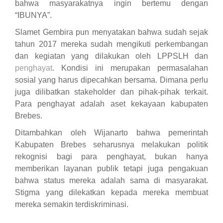
bahwa masyarakatnya ingin bertemu dengan
“IBUNYA”
.
Slamet Gembira pun menyatakan bahwa sudah sejak
tahun 2017
mereka
sudah mengikuti perkembangan
dan kegiatan yang dilakukan oleh LPPSLH dan
penghayat
. Kondisi ini merupakan permasalahan
sosial yang harus dipecahkan bersama. Dimana perlu
juga dilibatkan stakeholder dan pihak-pihak terkait.
Para penghayat adalah aset kekayaan kabupaten
B
rebes.
Ditambahkan oleh Wijanarto bahwa
pemerintah
K
abupaten
B
rebes seharusnya melakukan politik
rekognisi bagi para penghayat, bukan hanya
memberikan layanan publik tetapi juga pengakuan
bahwa status mereka adalah sama di masyarakat.
Stigma y
an
g dilekatkan kepada mereka membuat
mereka semakin terdiskriminasi.