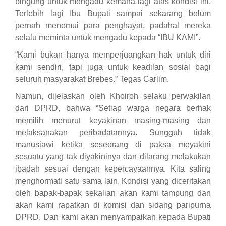
bingung
untuk m
engadu kemana lagi atas kondisi ini.
Terlebih lagi Ibu
Bupati sampai sekarang belum
pernah menemui
para penghayat,
padahal
mereka
selalu meminta untuk mengadu kepada “IBU KAMI”.
“
Kami bukan hanya memperjuangkan
hak un
tuk diri
kami sendiri
,
tapi juga untuk keadilan sosial bagi
seluruh masyarakat
B
rebes.
” Tegas Carlim.
Namun, dijelaskan oleh Khoiroh selaku perwakilan
dari DPRD, bahwa “
Setiap warga negara berhak
memilih menurut keyakinan masing-masing dan
melaksanakan peribadatannya. Sungguh tidak
manusiawi ketika seseorang di paksa meyakini
sesuatu
yang tak diyakininya
dan dilarang melakukan
ibadah
sesuai dengan kepercayaannya
. Kita saling
menghormati satu sama lain. Kondisi yang diceritakan
oleh bapak-bapak sekalian akan kami tampung dan
akan kami rapatkan di komisi dan sidang paripurna
DPRD. Dan kami akan menyampaikan kepada
B
upati