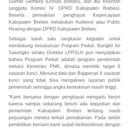
Slamet Gembira (Dinsos Brebes),
dan
Ibu Khoriroh
(anggota Komisi IV DPRD Kabupaten Brebes).
Beserta perwakilan
penghayat Kepercayaan
Kabupaten Brebes melakukan Audiensi
atau
Public
Hearing dengan DPRD Kabupaten Brebes.
Sebagai salah satu rangkaian kegiatan untuk
mendukung kesuksesan Program Peduli.
Bangkit
Ari
Sasongko selaku Direktur LPPSLH pun menyatakan
bahwa P
rogram
P
eduli adalah program pemerintah
melalui Kemenko PMK
,
dimana
memiliki
target 6
sasaran kunci. Menurut data dari Bappenas 6 sasaran
kunci yang tidak bisa mengakses layanan publik
pemerintah sehingga angka kemiskinan masih tinggi.
“
Kami bersama dengan penghayat mengadu kesini
karena sampai sekarang belum ada kepastian dari
pemerintah Kabupaten Brebes tentang nasib
perjuangan mereka terkait pemakaman. Pada sektor
pendidikan kemarin kami sudah berkoordinasi dengan