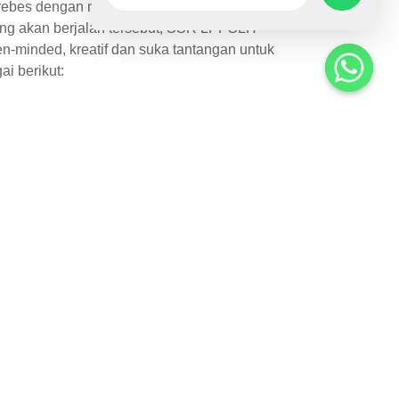
ebes dengan menjangkau populasi kunci
g akan berjalan tersebut, SSR LPPSLH
-minded, kreatif dan suka tantangan untuk
i berikut:
alah terpilihnya tenaga KL sebanyak tiga (3)
LPPSLH yang dapat menjalankan peran dan
man, pemahaman, dan kapasitas untuk
egiatan penjangkauan yang dilakukan oleh
pada Koordinator SSR.
ri komunitas dan memahami prinsip dasar
esehatan reproduksi dan seksual.
 dan seksual, pencegahan HIV, VCT, IMS
Virtual Outreach