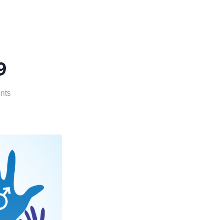
9
nts