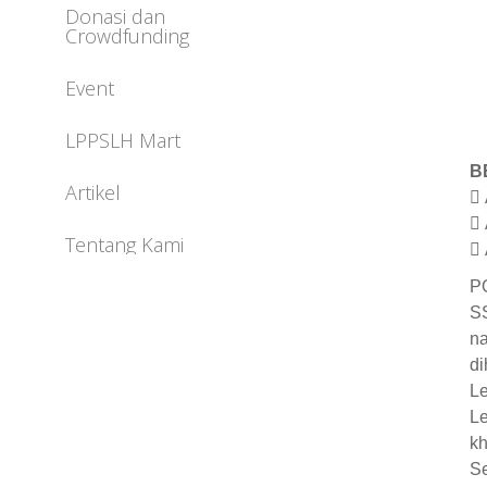
Donasi dan
Crowdfunding
Event
LPPSLH Mart
B
Artikel
 
 
Tentang Kami
 
P
SS
na
di
L
Le
kh
Se