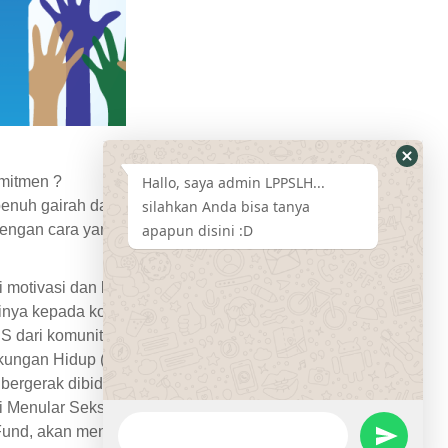
omitmen ?
Hallo, saya admin LPPSLH...
enuh gairah dan dedikasi ?
silahkan Anda bisa tanya
gan cara yang positif dan efektif ?
apapun disini :D
motivasi dan berbakat secara individu
nya kepada komunitas kita. Pelamar sangat
S dari komunitas.
kungan Hidup (LPPSLH) Purwokerto adalah
ergerak dibidang isu kesehatan,
 Menular Seksual (IMS).
und, akan menjalankan program di Provinsi