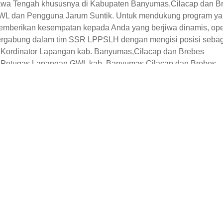
wa Tengah khususnya di Kabupaten Banyumas,Cilacap dan Br
L dan Pengguna Jarum Suntik. Untuk mendukung program yan
mberikan kesempatan kepada Anda yang berjiwa dinamis, open
rgabung dalam tim SSR LPPSLH dengan mengisi posisi sebaga
 Kordinator Lapangan kab. Banyumas,Cilacap dan Brebes
. Petugas Lapangan GWL kab. Banyumas,Cilacap dan Brebes
. Petugas Lapangan komunitas Penasun kab. Banyumas
sil yang diharapkan dari proses rekruitmen ini secara umum ad
ang dan tenaga PL sebanyak tiga belas (13) orang dari SSR 
ngsinya serta memiliki kemampuan terbaik dalam hal pengala
endukung kelancaran program.
gas Koordinator Lapangan (KL) adalah menjamin kelancaran k
tugas Lapangan serta memberikan laporan secara berkala ke
tugas Lapangan (PL) adalah tenaga lapangan yang berasal da
njangkauan, HIV – AIDS, keterampilan komunikasi persuasif, k
gas dari PL adalah sebagai berikut:
Memberikan informasi dasar seks aman, kesehatan reproduksi
Mempromosikan dan menganjurkan perubahan perilaku melalui 
Mendistribusikan materi KIE dan kondom