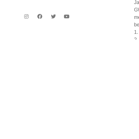
Ja
GW
me
be
1.
2
3
Ha
or
fu
m
Tu
Pe
Pe
pe
Tu
– 
– 
– 