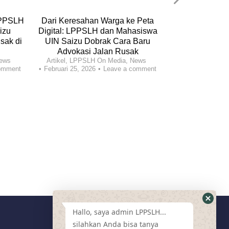
LPPSLH
Dari Keresahan Warga ke Peta
Dari Desa untu
izu
Digital: LPPSLH dan Mahasiswa
Pemberdayaan 
sak di
UIN Saizu Dobrak Cara Baru
Adalah Kunci
Artikel
,
News
,
Opin
Advokasi Jalan Rusak
Leave
ews
Artikel
,
LPPSLH On Media
,
News
omment
Februari 25, 2026
Leave a comment
Hallo, saya admin LPPSLH...
silahkan Anda bisa tanya
Media Sosial