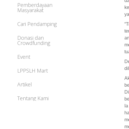
da
Pemberdayaan
ke
Masyarakat
ya
Cari Pendamping
“T
te
Donasi dan
a
Crowdfunding
me
tu
Event
D
di
LPPSLH Mart
A
Artikel
b
Di
Tentang Kami
be
Ia
h
m
me