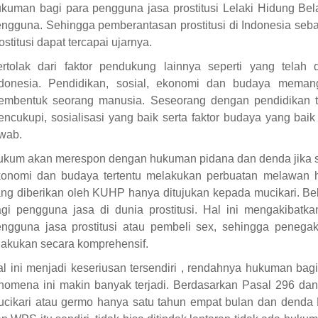
kuman bagi para pengguna jasa prostitusi Lelaki Hidung Bel
ngguna. Sehingga pemberantasan prostitusi di Indonesia seba
ostitusi dapat tercapai ujarnya.
rtolak dari faktor pendukung lainnya seperti yang telah di
ndonesia. Pendidikan, sosial, ekonomi dan budaya meman
embentuk seorang manusia. Seseorang dengan pendidikan t
ncukupi, sosialisasi yang baik serta faktor budaya yang bai
wab.
kum akan merespon dengan hukuman pidana dan denda jika ses
onomi dan budaya tertentu melakukan perbuatan melawan hu
ng diberikan oleh KUHP hanya ditujukan kepada mucikari. 
gi pengguna jasa di dunia prostitusi. Hal ini mengakibat
ngguna jasa prostitusi atau pembeli sex, sehingga penega
lakukan secara komprehensif.
l ini menjadi keseriusan tersendiri , rendahnya hukuman ba
nomena ini makin banyak terjadi. Berdasarkan Pasal 296 d
cikari atau germo hanya satu tahun empat bulan dan denda