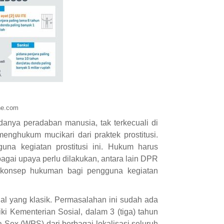
ne.com
anya peradaban manusia, tak terkecuali di
enghukum mucikari dari praktek prostitusi.
na kegiatan prostitusi ini. Hukum harus
bagai upaya perlu dilakukan, antara lain DPR
onsep hukuman bagi pengguna kegiatan
al yang klasik. Permasalahan ini sudah ada
i Kementerian Sosial, dalam 3 (tiga) tahun
a Sex (WPS) dari berbagai lokalisasi seluruh