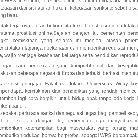
n WPS itu sendiri, tidak bisa ditindak lantaran tidak ada huku
tegasan dari sisi aturan hukum, ketegasan sanksi tersebut bis
ng baru.
idak tegasnya aturan hukum kita terkait prostitusi menjadi fakt
rutama prostitusi online,Sejalan dengan itu, pemerintah be
ngka kemiskinan yang selama ini menjadi alasan pere
nciptakan lapangan pekerjaan dan memberikan edukasi mengena
a, wajib menjaga ketahanan keluarga serta pendidikan reproduk
engan cara pendekatan yang komprehhensif dari kesejaht
lakukan beberapa negara di Eropa dan terbukti berhasil menurun
kademisi pengajar Fakultas Hukum Universitas Wijayakus
erpendapat kemiskinan dan pendidikan yang rendah memicu
tambah lagi cara berpikir untuk hidup enak tanpa ada kerja
rkembang. .
 sepakat perlu ada sanksi dan regulasi tegas bagi pembeli sex
al ini. Sejalan dengan itu, pemerintah juga menyediaka
emberikan keterampilan bagi masyarakat yang kurang mamp
mberikan edukasi bahwa berprofesi sebagai WPS berdampak ke