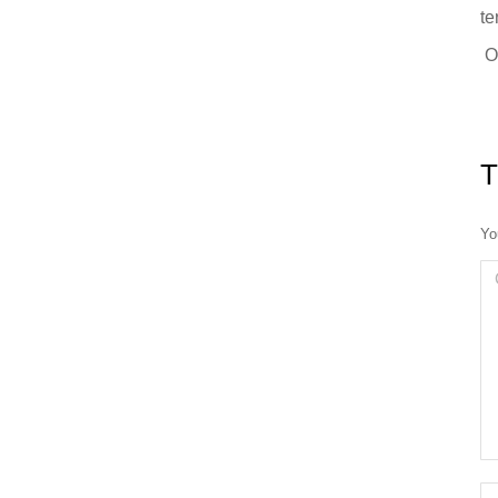
te
O
T
Yo
C
N