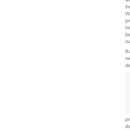
In
WP
pr
hi
be
ma
Ba
me
de
pr
da