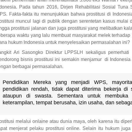
donesia. Pada tahun 2016, Dirjen Rehabilitasi Sosial Tun
S. Fakta-fakta itu menunjukkan bahwa prostitusi di Indonesi
ostitusi muncul lagi di publik dengan serentetan kasus mulai dar
ngga prostitusi jalanan dan juga prostitusi yang melibatkan kalan
berapa waktu yang lalu membuat masyarakat melek terhadap
na hukum Indonesia untuk menyelesaikan permasalahan ini?
ngkit Ari Sasongko Direktur LPPSLH sekaligus pemerhati b
ndorong bisnis prostitusi ini semakin menjamur di Indonesia 
ngan berbagai permasalahan.
Pendidikan Mereka yang menjadi WPS, mayorita
pendidikan rendah, tidak dapat diterima bekerja di 
ataupun di swasta. Sementara untuk membuka u
keterampilan, tempat berusaha, izin usaha, dan sebag
ostitusi melalui onlaine atau dunia maya, oleh karena itu di
pat menjerat pelaku prostitusi online. Selain itu hukum j