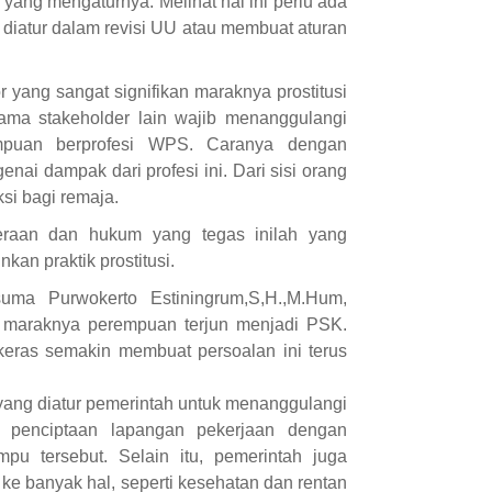
m yang mengaturnya. Melihat hal ini perlu ada
a diatur dalam revisi UU atau membuat aturan
or yang sangat signifikan maraknya prostitusi
rsama stakeholder lain wajib menanggulangi
mpuan berprofesi WPS. Caranya dengan
i dampak dari profesi ini. Dari sisi orang
si bagi remaja.
eraan dan hukum yang tegas inilah yang
kan praktik prostitusi.
uma Purwokerto Estiningrum,S,H.,M.Hum,
 maraknya perempuan terjun menjadi PSK.
 keras semakin membuat persoalan ini terus
 yang diatur pemerintah untuk menanggulangi
n penciptaan lapangan pekerjaan dengan
u tersebut. Selain itu, pemerintah juga
 banyak hal, seperti kesehatan dan rentan