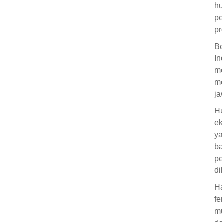
hu
pe
pr
Be
I
m
me
ja
Hu
ek
ya
ba
pe
di
Ha
fe
mu