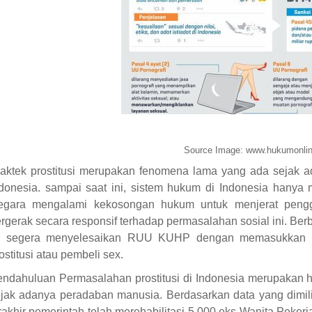
Source Image: www.hukumonli
aktek prostitusi merupakan fenomena lama yang ada sejak ad
donesia. sampai saat ini, sistem hukum di Indonesia hanya m
egara mengalami kekosongan hukum untuk menjerat penggu
rgerak secara responsif terhadap permasalahan sosial ini. Ber
I segera menyelesaikan RUU KUHP dengan memasukkan k
ostitusi atau pembeli sex.
ndahuluan Permasalahan prostitusi di Indonesia merupakan h
jak adanya peradaban manusia. Berdasarkan data yang dimilik
rakhir pemerintah telah merehabilitasi 5.000 eks Wanita Pekerj