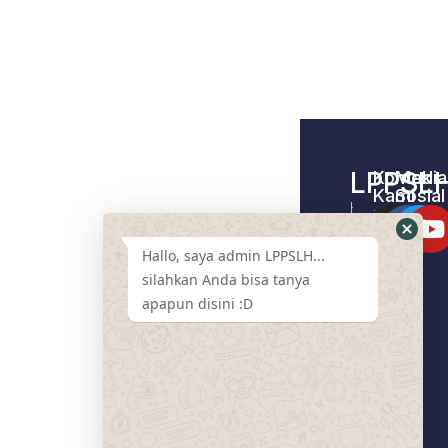
LPPSL
Kontak
Media
Kami
Sosial
Home –
Tentang
LPPSLH
Kami
Hallo, saya admin LPPSLH...
Pemberdayaa
Contact
Masyarakat
silahkan Anda bisa tanya
Us
apapun disini :D
Cari
Pendamping
Event
LPPSLH
Mart
Program
Donasi