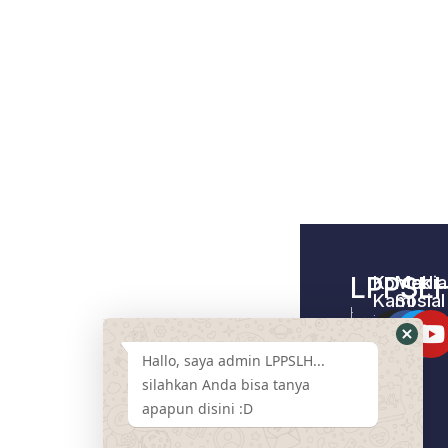
LPPSL
Kontak
Media
Kami
Sosial
Home –
Tentang
LPPSLH
Kami
Hallo, saya admin LPPSLH...
Pemberdayaa
Contact
Masyarakat
silahkan Anda bisa tanya
Us
apapun disini :D
Cari
Pendamping