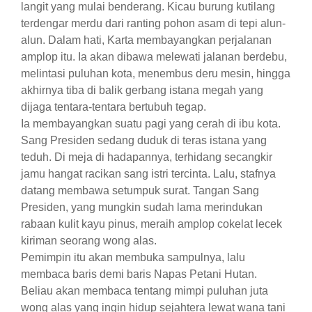
langit yang mulai benderang. Kicau burung kutilang
terdengar merdu dari ranting pohon asam di tepi alun-
alun. Dalam hati, Karta membayangkan perjalanan
amplop itu. Ia akan dibawa melewati jalanan berdebu,
melintasi puluhan kota, menembus deru mesin, hingga
akhirnya tiba di balik gerbang istana megah yang
dijaga tentara-tentara bertubuh tegap.
​Ia membayangkan suatu pagi yang cerah di ibu kota.
Sang Presiden sedang duduk di teras istana yang
teduh. Di meja di hadapannya, terhidang secangkir
jamu hangat racikan sang istri tercinta. Lalu, stafnya
datang membawa setumpuk surat. Tangan Sang
Presiden, yang mungkin sudah lama merindukan
rabaan kulit kayu pinus, meraih amplop cokelat lecek
kiriman seorang wong alas.
​Pemimpin itu akan membuka sampulnya, lalu
membaca baris demi baris Napas Petani Hutan.
Beliau akan membaca tentang mimpi puluhan juta
wong alas yang ingin hidup sejahtera lewat wana tani