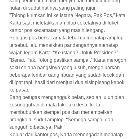
sang pemimpin masih menyimpan memori tentang
hutan di sudut hatinya yang paling jujur.
​”Tolong kirimkan ini ke Istana Negara, Pak Pos,” kata
Karta saat meletakkan amplop cokelatnya di loket
kantor pos kecamatan yang masih lengang.
​Petugas pos berkacamata tebal itu menatap amplop
tersebut, lalu menaikkan pandangannya menatap
wajah legam Karta. “Ke istana? Untuk Presiden?”
​”Benar, Pak. Tolong pastikan sampai.” Karta merogoh
saku celana pangsinya yang lusuh, mengeluarkan
beberapa lembar uang ribuan yang sudah lecek dan
dilipat rapi, hasil dari menjual dua sisir pisang kepok
ke pasar.
​Sang petugas mengangguk pelan, seolah luluh oleh
kesungguhan di mata laki-laki desa itu. Ia
membubuhkan stempel pos dan menempelkan
prangko di sudut amplop. “Semoga sampai dan
sungguh dibaca ya, Pak.”
​Keluar dari kantor pos, Karta menengadah menatap