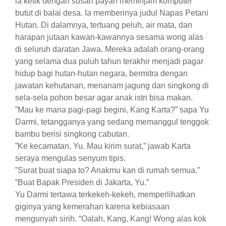
ia ketik dengan susah payah meminjam komputer
butut di balai desa. Ia memberinya judul Napas Petani
Hutan. Di dalamnya, tertuang peluh, air mata, dan
harapan jutaan kawan-kawannya sesama wong alas
di seluruh daratan Jawa. Mereka adalah orang-orang
yang selama dua puluh tahun terakhir menjadi pagar
hidup bagi hutan-hutan negara, bermitra dengan
jawatan kehutanan, menanam jagung dan singkong di
sela-sela pohon besar agar anak istri bisa makan.
​”Mau ke mana pagi-pagi begini, Kang Karta?” sapa Yu
Darmi, tetangganya yang sedang memanggul tenggok
bambu berisi singkong cabutan.
​”Ke kecamatan, Yu. Mau kirim surat,” jawab Karta
seraya mengulas senyum tipis.
​”Surat buat siapa to? Anakmu kan di rumah semua.”
​”Buat Bapak Presiden di Jakarta, Yu.”
​Yu Darmi tertawa terkekeh-kekeh, memperlihatkan
giginya yang kemerahan karena kebiasaan
mengunyah sirih. “Oalah, Kang, Kang! Wong alas kok