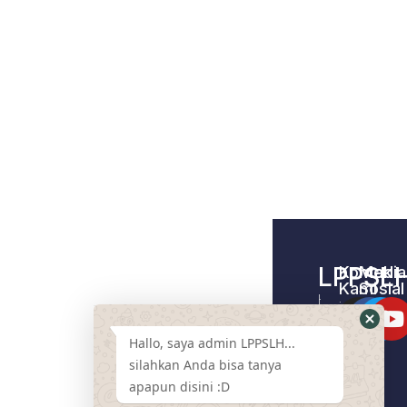
LPPSL
Kontak
Media
Kami
Sosial
Home –
Tentang
LPPSLH
Kami
Hallo, saya admin LPPSLH...
Pemberdayaa
Contact
Masyarakat
silahkan Anda bisa tanya
Us
apapun disini :D
Cari
Pendamping