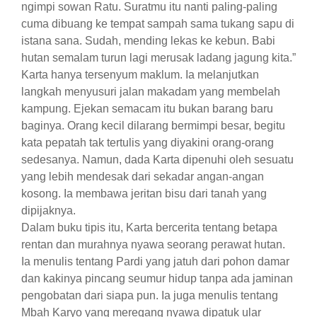
ngimpi sowan Ratu. Suratmu itu nanti paling-paling
cuma dibuang ke tempat sampah sama tukang sapu di
istana sana. Sudah, mending lekas ke kebun. Babi
hutan semalam turun lagi merusak ladang jagung kita.”
​Karta hanya tersenyum maklum. Ia melanjutkan
langkah menyusuri jalan makadam yang membelah
kampung. Ejekan semacam itu bukan barang baru
baginya. Orang kecil dilarang bermimpi besar, begitu
kata pepatah tak tertulis yang diyakini orang-orang
sedesanya. Namun, dada Karta dipenuhi oleh sesuatu
yang lebih mendesak dari sekadar angan-angan
kosong. Ia membawa jeritan bisu dari tanah yang
dipijaknya.
​Dalam buku tipis itu, Karta bercerita tentang betapa
rentan dan murahnya nyawa seorang perawat hutan.
Ia menulis tentang Pardi yang jatuh dari pohon damar
dan kakinya pincang seumur hidup tanpa ada jaminan
pengobatan dari siapa pun. Ia juga menulis tentang
Mbah Karyo yang meregang nyawa dipatuk ular