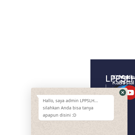
LPPSL
Kontak
Media
Kami
Sosial
Home –
Tentang
LPPSLH
Kami
Hallo, saya admin LPPSLH...
Pemberdayaa
Contact
Masyarakat
silahkan Anda bisa tanya
Us
apapun disini :D
Cari
Pendamping
Event