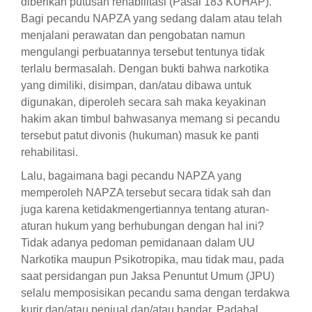
diberikan putusan rehabilitasi (Pasal 183 KUHAP).
Bagi pecandu NAPZA yang sedang dalam atau telah
menjalani perawatan dan pengobatan namun
mengulangi perbuatannya tersebut tentunya tidak
terlalu bermasalah. Dengan bukti bahwa narkotika
yang dimiliki, disimpan, dan/atau dibawa untuk
digunakan, diperoleh secara sah maka keyakinan
hakim akan timbul bahwasanya memang si pecandu
tersebut patut divonis (hukuman) masuk ke panti
rehabilitasi.
Lalu, bagaimana bagi pecandu NAPZA yang
memperoleh NAPZA tersebut secara tidak sah dan
juga karena ketidakmengertiannya tentang aturan-
aturan hukum yang berhubungan dengan hal ini?
Tidak adanya pedoman pemidanaan dalam UU
Narkotika maupun Psikotropika, mau tidak mau, pada
saat persidangan pun Jaksa Penuntut Umum (JPU)
selalu memposisikan pecandu sama dengan terdakwa
kurir dan/atau penjual dan/atau bandar. Padahal