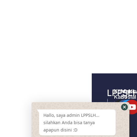
LPPSL
Kontak
Media
Kami
Sosial
Home –
Tentang
LPPSLH
Kami
Hallo, saya admin LPPSLH...
Pemberdayaa
Contact
Masyarakat
silahkan Anda bisa tanya
Us
apapun disini :D
Cari
Pendamping