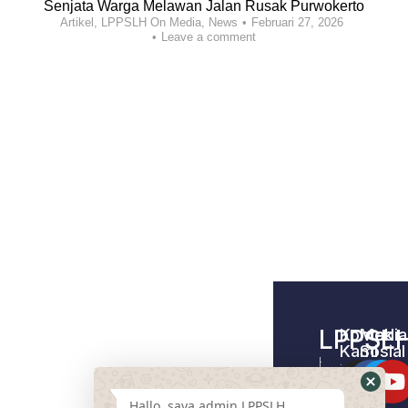
Senjata Warga Melawan Jalan Rusak Purwokerto
Artikel
,
LPPSLH On Media
,
News
Februari 27, 2026
Leave a comment
LPPSL
Kontak
Media
Kami
Sosial
Home –
Tentang
LPPSLH
Kami
Hallo, saya admin LPPSLH...
Pemberdayaa