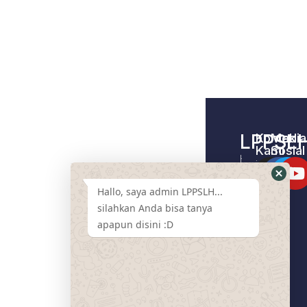
LPPSL
Kontak
Media
Kami
Sosial
Home –
Tentang
LPPSLH
Kami
Hallo, saya admin LPPSLH...
Pemberdayaa
Contact
Masyarakat
silahkan Anda bisa tanya
Us
apapun disini :D
Cari
Pendamping
Event
LPPSLH
Mart