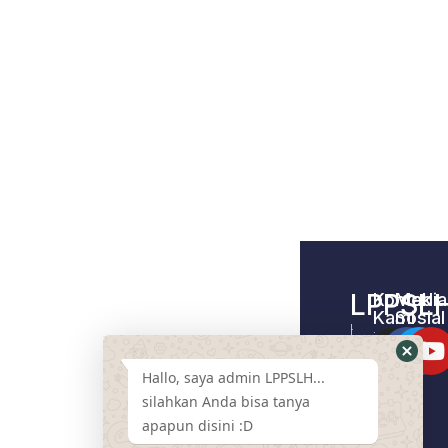
LPPSL
Kontak
Media
Kami
Sosial
Home –
Tentang
LPPSLH
Kami
Hallo, saya admin LPPSLH...
Pemberdayaa
Contact
Masyarakat
silahkan Anda bisa tanya
Us
apapun disini :D
Cari
Pendamping