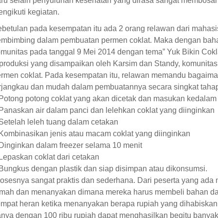
ru selain penyuluhan kesehatan yang dirasa sangat membosan
ngikuti kegiatan.
betulan pada kesempatan itu ada 2 orang relawan dari mahas
mbimbing dalam pembuatan permen coklat. Maka dengan baha
munitas pada tanggal 9 Mei 2014 dengan tema” Yuk Bikin Cokla
produksi yang disampaikan oleh Karsim dan Standy, komunita
rmen coklat. Pada kesempatan itu, relawan memandu bagaima
rjangkau dan mudah dalam pembuatannya secara singkat tahap
Potong potong coklat yang akan dicetak dan masukan kedalam 
Panaskan air dalam panci dan lelehkan coklat yang diinginkan
Setelah leleh tuang dalam cetakan
Kombinasikan jenis atau macam coklat yang diinginkan
Dinginkan dalam freezer selama 10 menit
Lepaskan coklat dari cetakan
Bungkus dengan plastik dan siap disimpan atau dikonsumsi.
osesnya sangat praktis dan sederhana. Dari peserta yang ada 
mah dan menanyakan dimana mereka harus membeli bahan dan 
mpat heran ketika menanyakan berapa rupiah yang dihabiskan d
nya dengan 100 ribu rupiah dapat menghasilkan begitu banyak 