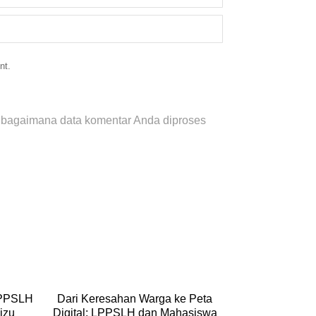
nt.
i bagaimana data komentar Anda diproses
LPPSLH
Dari Keresahan Warga ke Peta
Dari Desa untu
izu
Digital: LPPSLH dan Mahasiswa
Pemberdayaan 