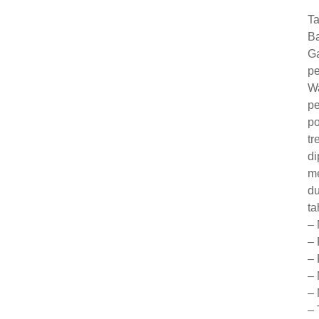
Ta
Ba
Ga
pe
Wa
pe
po
tr
di
me
du
ta
–
– 
– 
– 
–
– 