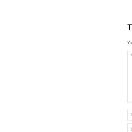
T
Yo
C
N
Em