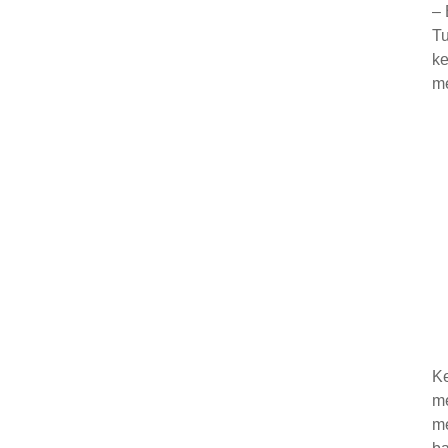
– 
Tu
ke
me
K
me
me