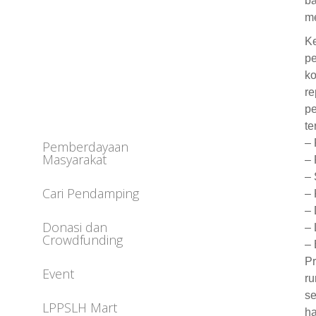
ba
me
Ke
pe
ko
re
pe
te
– 
Pemberdayaan
Masyarakat
– 
– 
Cari Pendamping
– 
– 
Donasi dan
– 
Crowdfunding
– 
Pr
Event
ru
se
LPPSLH Mart
ha