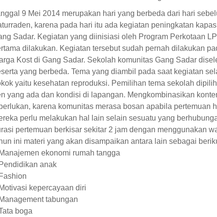
nggal 9 Mei 2014 merupakan hari yang berbeda dari hari seb
turraden, karena pada hari itu ada kegiatan peningkatan kapas
ng Sadar. Kegiatan yang diinisiasi oleh Program Perkotaan
rtama dilakukan. Kegiatan tersebut sudah pernah dilakukan p
rga Kost di Gang Sadar. Sekolah komunitas Gang Sadar disele
serta yang berbeda. Tema yang diambil pada saat kegiatan se
kok yaitu kesehatan reproduksi. Pemilihan tema sekolah dipilih
en yang ada dan kondisi di lapangan. Mengkombinasikan konte
perlukan, karena komunitas merasa bosan apabila pertemuan
reka perlu melakukan hal lain selain sesuatu yang berhubung
rasi pertemuan berkisar sekitar 2 jam dengan menggunakan w
hun ini materi yang akan disampaikan antara lain sebagai beriku
 Manajemen ekonomi rumah tangga
Pendidikan anak
Fashion
Motivasi kepercayaan diri
 Management tabungan
Tata boga