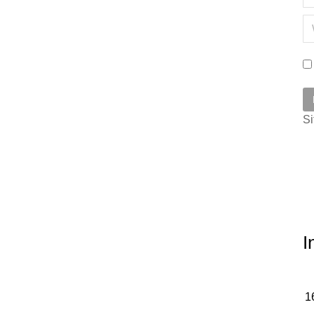
W
Si
I
lenges Canada Buka
fundsforNGOs Buka Pintu Dana
1
atan Mental Remaja
Internasional: Peluang Emas yang