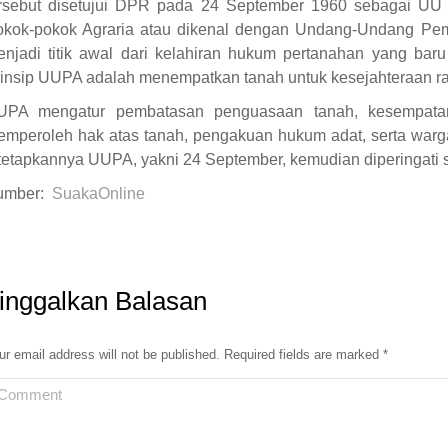
ersebut disetujui DPR pada 24 September 1960 sebagai UU 
okok-pokok Agraria atau dikenal dengan Undang-Undang Pem
njadi titik awal dari kelahiran hukum pertanahan yang baru
insip UUPA adalah menempatkan tanah untuk kesejahteraan ra
UPA mengatur pembatasan penguasaan tanah, kesempata
mperoleh hak atas tanah, pengakuan hukum adat, serta warga
tetapkannya UUPA, yakni 24 September, kemudian diperingati s
umber:
SuakaOnline
inggalkan Balasan
ur email address will not be published. Required fields are marked
*
omment