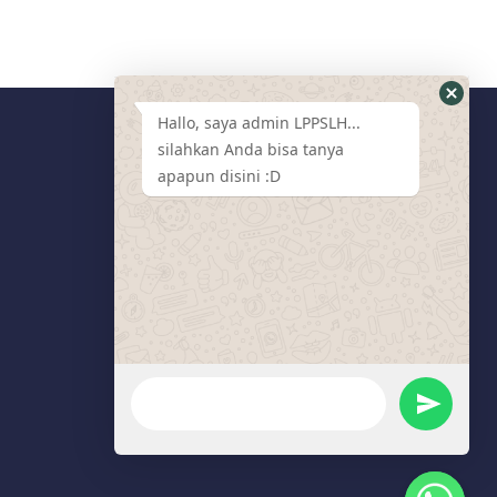
Hallo, saya admin LPPSLH...
silahkan Anda bisa tanya
Media Sosial
apapun disini :D