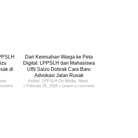
LPPSLH
Dari Keresahan Warga ke Peta
Dari Desa untu
izu
Digital: LPPSLH dan Mahasiswa
Pemberdayaan 
sak di
UIN Saizu Dobrak Cara Baru
Adalah Kunci
Artikel
,
News
,
Opin
Advokasi Jalan Rusak
Leave
ews
Artikel
,
LPPSLH On Media
,
News
omment
Februari 25, 2026
Leave a comment