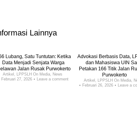
nformasi Lainnya
66 Lubang, Satu Tuntutan: Ketika
Advokasi Berbasis Data, 
Data Menjadi Senjata Warga
dan Mahasiswa UIN Sa
elawan Jalan Rusak Purwokerto
Petakan 166 Titik Jalan Ru
Artikel
,
LPPSLH On Media
,
News
Purwokerto
Februari 27, 2026
Leave a comment
Artikel
,
LPPSLH On Media
,
N
Februari 26, 2026
Leave a c