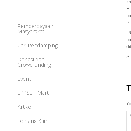
t
P
me
Pr
Pemberdayaan
Masyarakat
U
me
Cari Pendamping
di
S
Donasi dan
Crowdfunding
Event
T
LPPSLH Mart
Yo
Artikel
C
Tentang Kami