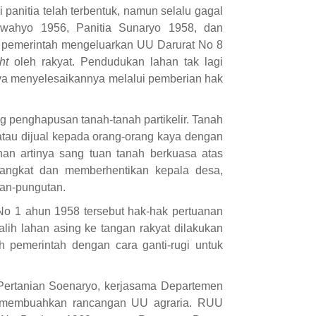
 panitia telah terbentuk, namun selalu gagal
 Suwahyo 1956, Panitia Sunaryo 1958, dan
 pemerintah mengeluarkan UU Darurat No 8
ht
oleh rakyat. Pendudukan lahan tak lagi
ya menyelesaikannya melalui pemberian hak
penghapusan tanah-tanah partikelir. Tanah
 atau dijual kepada orang-orang kaya dengan
nan artinya sang tuan tanah berkuasa atas
gangkat dan memberhentikan kepala desa,
tan-pungutan.
No 1 ahun 1958 tersebut hak-hak pertuanan
lih lahan asing ke tangan rakyat dilakukan
h pemerintah dengan cara ganti-rugi untuk
 Pertanian Soenaryo, kerjasama Departemen
a membuahkan rancangan UU agraria. RUU