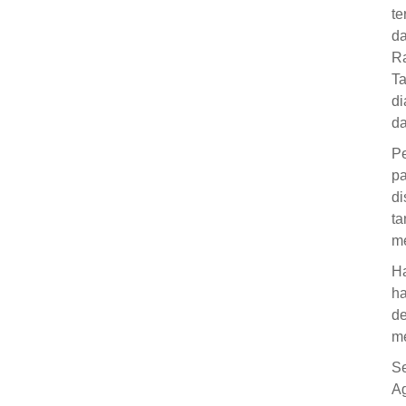
te
d
Ra
T
di
da
Pe
pa
di
t
me
Ha
ha
de
me
Se
A