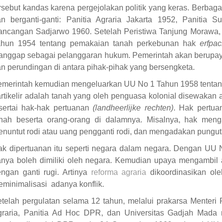
rsebut kandas karena pergejolakan politik yang keras. Berbagai
an berganti-ganti: Panitia Agraria Jakarta 1952, Panitia
ncangan Sadjarwo 1960. Setelah Peristiwa Tanjung Morawa,
ahun 1954 tentang pemakaian tanah perkebunan hak
erfpac
anggap sebagai pelanggaran hukum. Pemerintah akan berupa
n perundingan di antara pihak-pihak yang bersengketa.
merintah kemudian mengeluarkan UU No 1 Tahun 1958 tentang 
rtikelir adalah tanah yang oleh penguasa kolonial disewakan
sertai hak-hak pertuanan
(landheerlijke rechten)
. Hak pertua
anah beserta orang-orang di dalamnya. Misalnya, hak men
nuntut rodi atau uang pengganti rodi, dan mengadakan pungu
k dipertuanan itu seperti negara dalam negara. Dengan UU 
nya boleh dimiliki oleh negara. Kemudian upaya mengambil a
ngan ganti rugi. Artinya
reforma agraria
dikoordinasikan ole
minimalisasi adanya konflik.
telah pergulatan selama 12 tahun, melalui prakarsa Menteri
graria, Panitia Ad Hoc DPR, dan Universitas Gadjah Mad