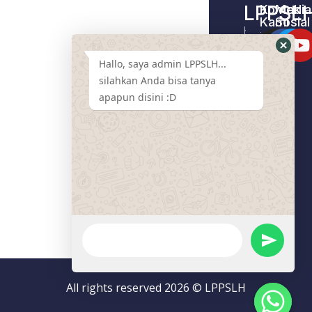
LPPSL
Kontak
Media
Kami
Sosial
Home –
Tentang
LPPSLH
Kami
Hallo, saya admin LPPSLH...
Pemberdayaa
Contact
Masyarakat
silahkan Anda bisa tanya
Us
apapun disini :D
Cari
Pendamping
Event
LPPSLH
Mart
Program
Donasi
Artikel
All rights reserved 2026 © LPPSLH