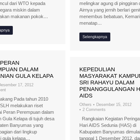
ncul dari WTO kepada
melingkar agung di pinggiran 
egara miskin dalam
Airnya yang jernih berlari geni
akan makanan pokok…
menembus bebatuan, Kemari
menatap…
apnya
Selengkapnya
 PERAN
MPUAN DALAM
KEPEDULIAN
NIAN GULA KELAPA
MASYARAKAT KAMPU
SRI RAHAYU DALAM
Desember 17, 2012
PENANGGULANGAN H
ent
AIDS
lakang Pada tahun 2010
Others
Desember 15, 2012
PSLH melakukan riset
2 Comments
i Peran Perempuan dalam
n Gula Kelapa di tujuh desa
Rangkaian Kegiatan Peringa
paten Banyumas yang
Hari AIDS Sedunia (HAS) di
bagian dari lingkup
Kabupaten Banyumas dimula
asi gula kelapa…
tanggal 1 Desember 2012, dan