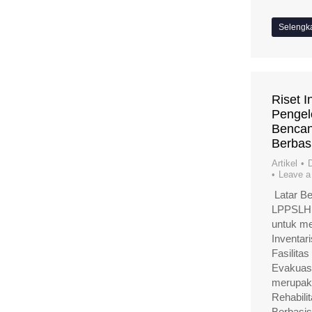
Selengk
Riset I
Pengelo
Bencan
Berbas
Artikel
Leave 
Latar Be
LPPSLH 
untuk me
Inventar
Fasilita
Evakuas
merupaka
Rehabili
Berbasi