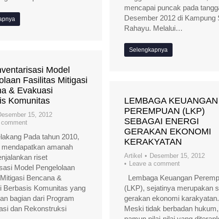
mencapai puncak pada tangga
Desember 2012 di Kampung 
apnya
Rahayu. Melalui…
Selengkapnya
nventarisasi Model
laan Fasilitas Mitigasi
a & Evakuasi
is Komunitas
LEMBAGA KEUANGAN
PEREMPUAN (LKP)
Desember 15, 2012
SEBAGAI ENERGI
a comment
GERAKAN EKONOMI
lakang Pada tahun 2010,
KERAKYATAN
mendapatkan amanah
Artikel
Desember 15, 2012
njalankan riset
Leave a comment
isasi Model Pengelolaan
s Mitigasi Bencana &
Lembaga Keuangan Peremp
i Berbasis Komunitas yang
(LKP), sejatinya merupakan 
n bagian dari Program
gerakan ekonomi karakyatan.
tasi dan Rekonstruksi
Meski tidak berbadan hukum,
s…
namun nilai-nilai yang diterap