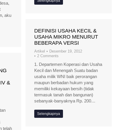
Selengkapnya
desa,
t
n, aku
DEFINISI USAHA KECIL &
USAHA MIKRO MENURUT
BEBERAPA VERSI
Artikel
Desember 19, 2012
2 Comments
1. Departemen Koperasi dan Usaha
NG
Kecil dan Menengah Suatu badan
usaha milik WNI baik perorangan
IV &
maupun berbadan hukum yang
memiliki kekayaan bersih (tidak
termasuk tanah dan bangunan)
sebanyak-banyaknya Rp. 200…
tan
Selengkapnya
i
 telah