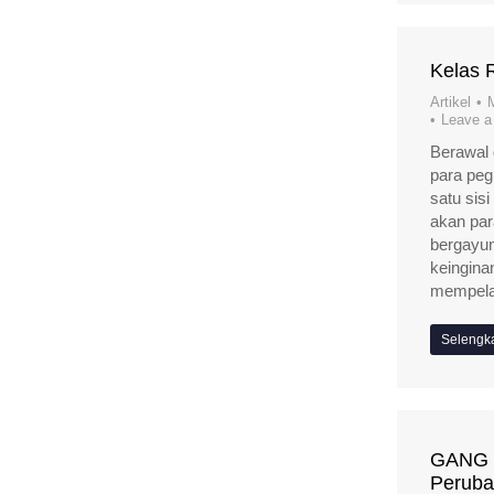
Kelas 
Artikel
Leave 
Berawal 
para pegi
satu sis
akan par
bergayu
keingina
mempelaj
Selengk
GANG 
Peruba