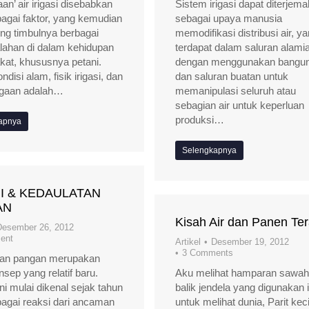
an’ air irigasi disebabkan
Sistem irigasi dapat diterjem
bagai faktor, yang kemudian
sebagai upaya manusia
g timbulnya berbagai
memodifikasi distribusi air, y
ahan di dalam kehidupan
terdapat dalam saluran alami
at, khususnya petani.
dengan menggunakan bangu
ndisi alam, fisik irigasi, dan
dan saluran buatan untuk
gaan adalah…
memanipulasi seluruh atau
sebagian air untuk keperluan
produksi…
apnya
Selengkapnya
I & KEDAULATAN
AN
Kisah Air dan Panen Ter
Desember 26, 2012
ent
Artikel
Desember 19, 2012
3 Comments
tan pangan merupakan
nsep yang relatif baru.
Aku melihat hamparan sawah 
ni mulai dikenal sejak tahun
balik jendela yang digunakan 
agai reaksi dari ancaman
untuk melihat dunia, Parit keci