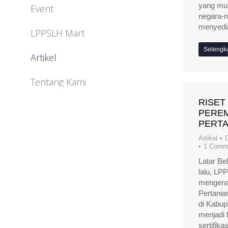
yang mu
Event
negara-n
menyedi
LPPSLH Mart
Selengk
Artikel
Tentang Kami
RISET
PERE
PERTA
Artikel
1 Comm
Latar Be
lalu, LP
mengena
Pertania
di Kabu
menjadi 
sertifik