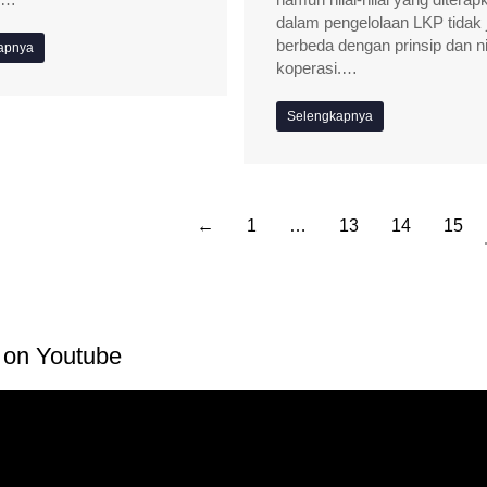
dalam pengelolaan LKP tidak 
berbeda dengan prinsip dan ni
apnya
koperasi.…
Selengkapnya
←
1
…
13
14
15
on Youtube