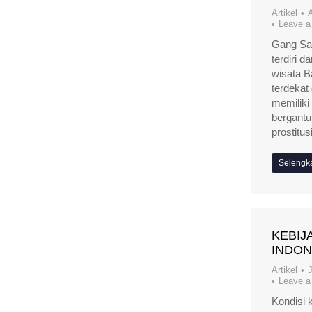
Artikel
A
Leave 
Gang Sa
terdiri 
wisata B
terdekat
memiliki
bergantu
prostitu
Selengk
KEBIJA
INDON
Artikel
J
Leave 
Kondisi 