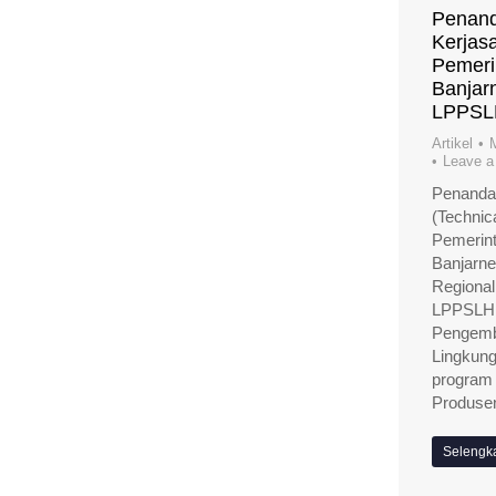
Penand
Kerjas
Pemeri
Banjar
LPPSLH
Artikel
Leave 
Penanda
(Technic
Pemerin
Banjarn
Regional
LPPSLH 
Pengemb
Lingkung
program
Produs
Selengk