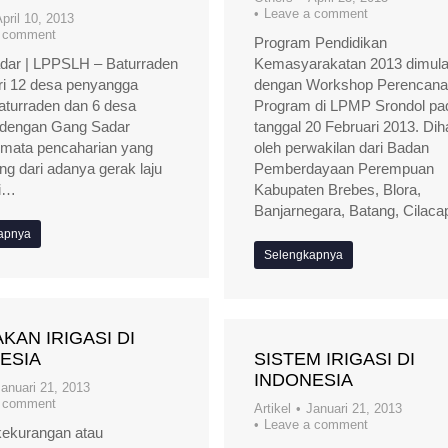
Leave a comment
pril 10, 2013
a comment
Program Pendidikan
dar | LPPSLH – Baturraden
Kemasyarakatan 2013 dimula
dari 12 desa penyangga
dengan Workshop Perencan
aturraden dan 6 desa
Program di LPMP Srondol pa
 dengan Gang Sadar
tanggal 20 Februari 2013. Diha
 mata pencaharian yang
oleh perwakilan dari Badan
ng dari adanya gerak laju
Pemberdayaan Perempuan
si…
Kabupaten Brebes, Blora,
Banjarnegara, Batang, Cilac
apnya
Selengkapnya
KAN IRIGASI DI
ESIA
SISTEM IRIGASI DI
INDONESIA
anuari 21, 2013
a comment
Artikel
Januari 21, 2013
Leave a comment
kekurangan atau