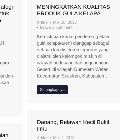
ategi
MENINGKATKAN KUALITAS
ntuk
PRODUK GULA KELAPA
s
Artikel
Mei 18, 2013
Leave a comment
Kemiskinan kaum penderes (petani
H |
gula kelapa/aren) dianggap sebagai
sebuah kondisi turun temurun yang
dialami oleh kelompok miskin di
gara
wilayah pedesaan dan pegunungan.
Seperti di wilayah Gumelem Wetan,
si dan
Kecamatan Susukan, Kabupaten…
susah
Selengkapnya
Danang, Relawan Kecil Bukit
Ilmu
ian
Artikel
Mei 7, 2013