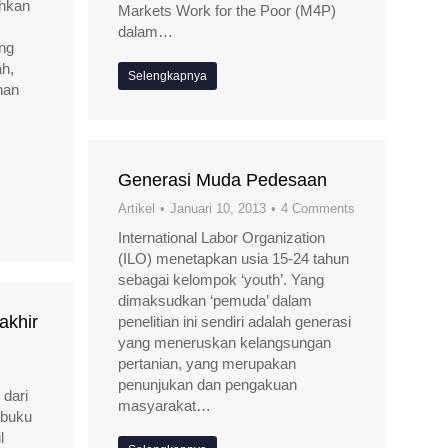
ahkan
Markets Work for the Poor (M4P)
dalam…
ang
ah,
Selengkapnya
nan
Generasi Muda Pedesaan
Artikel
Januari 10, 2013
4 Comments
International Labor Organization
(ILO) menetapkan usia 15-24 tahun
sebagai kelompok ‘youth’. Yang
dimaksudkan ‘pemuda’ dalam
akhir
penelitian ini sendiri adalah generasi
yang meneruskan kelangsungan
pertanian, yang merupakan
penunjukan dan pengakuan
dari
masyarakat…
ibuku
l