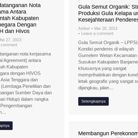
atanganan Nota
Gula Semut Organik: Str
ama Antara
Produksi Gula Kelapa u
ntah Kabupaten
Kesejahteraan Pendere
negara Dengan
Artikel
Mei 18, 2013
 dan Hivos
Leave a comment
Mei 27, 2013
Gula Semut Organik – LPPSL
a comment
Kondisi penderes di wilayah
tanganan nota kerjasama
Gumelem Wetan Kecamatan
al Agreement) antara
Susukan Kabupaten Banjarne
tah Kabupaten
khususnya yang sangat
egara dengan HIVOS
memprihatinkan dengan kondi
 Asia Tenggara dan
letak geografis yang sangat 
(Lembaga Penelitian dan
dijangkau, jalan…
angan Sumber Daya dan
an Hidup) dalam rangka
Selengkapnya
 Pengembangan
en…
apnya
Membangun Perekonom