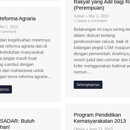
Rakyat yang Adil bagi R
(Perempuan)
Artikel
Mei 3, 2013
Reforma Agraria
Leave a comment
Mei 2, 2013
Belakangan ini saya sering ter
a comment
dalam diskusi tentang
dari kegelisahan minimnya
perekonomian rakyat, baik di
at reforma agraria dan di
kalangan pegiat LSM maupun
i kebutuhan masyarakat
dengan pemerintah. Anehnya,
a pegiat masih kuat
meski judul dari seminar dan 
ng sambut dengan
kritis menggunakan kalimat pos
n dari mahasiswa untuk
namun…
ari tema reforma agraria…
Selengkapnya
apnya
Program Pendidikan
SADAR: Butuh
Kemasyarakatan 2013
han!
Others
April 23, 2013