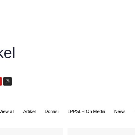
kel
View all
Artikel
Donasi
LPPSLH On Media
News