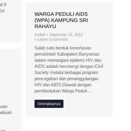
l 9
Sri
WARGA PEDULI AIDS
(WPA) KAMPUNG SRI
RAHAYU
Artikel
Desember 15, 2012
Leave a comment
Salah satu bentuk keseriusan
pemerintah Kabupaten Banyumas
dalam menangani epidemi HIV dan
AIDS adalah bersinergi dengan Civil
Society melalui berbagai program
pencegahan dan penanggulangan
HIV dan AIDS.Diawali dengan
pembentukan Warga Peduli…
Selengkapnya
uan
sebuah
kan