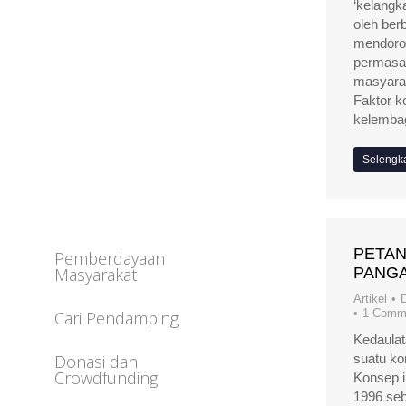
‘kelangka
oleh ber
mendoron
permasal
masyarak
Faktor ko
kelemba
Selengk
PETAN
Pemberdayaan
Masyarakat
PANG
Artikel
1 Comm
Cari Pendamping
Kedaula
Donasi dan
suatu ko
Crowdfunding
Konsep i
1996 seb