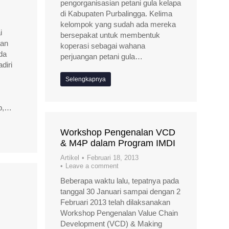
pengorganisasian petani gula kelapa
di Kabupaten Purbalingga. Kelima
kelompok yang sudah ada mereka
i
bersepakat untuk membentuk
aan
koperasi sebagai wahana
da
perjuangan petani gula…
diri
Selengkapnya
ap,…
Workshop Pengenalan VCD
& M4P dalam Program IMDI
Artikel
Februari 18, 2013
Leave a comment
Beberapa waktu lalu, tepatnya pada
tanggal 30 Januari sampai dengan 2
Februari 2013 telah dilaksanakan
Workshop Pengenalan Value Chain
Development (VCD) & Making