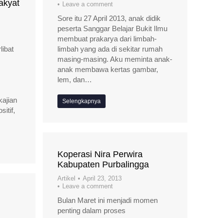
akyat
Leave a comment
Sore itu 27 April 2013, anak didik
peserta Sanggar Belajar Bukit Ilmu
membuat prakarya dari limbah-
libat
limbah yang ada di sekitar rumah
masing-masing. Aku meminta anak-
anak membawa kertas gambar,
lem, dan…
kajian
Selengkapnya
itif,
Koperasi Nira Perwira
Kabupaten Purbalingga
Artikel
April 23, 2013
Leave a comment
Bulan Maret ini menjadi momen
penting dalam proses